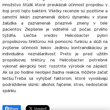
množstvo štúdií, ktoré preukázali účinnosť propolisu v
boji proti tejto baktérii. Všetky recenzie sú pozitívne a
samotní lekári zaznamenali dobrú dynamiku v stave
žalúdka a zaznamenali priaznivé zmeny v tele
pacientov. Zlepšenie je viditeľné už počas prvého
týždňa. Liečba vredov Helicobacter pylori
propolisovou tinktúrou má pomocnú funkciu a slúži na
zvýšenie účinnosti liekov. Jedinou kontraindikáciou je
individuálna neznášanlivosť. Preto je pred užitím
propolisovej tinktúry na Helicobacter potrebné
vykonať alergický test: rozotrite výrobok na zápästí.
Ak sa po hodine neobjaví žiadna reakcia, môžete začať
liečbu.Treba sa vyhýbať faktorom, ktoré vyvolávajú
podráždenie slizníc: alkohol, fajčenie, stres, nedostatok
spánku.
Share