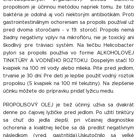
propolisom je účinnou metódou napriek tomu, že táto
baktéria je odolná aj voči niektorým antibiotikám. Proti
gastrointestinálnym ochoreniam sa propolis používal už
pred dvoma storočiami - v 19. storočí. Propolis nemá
žiadny negatívny vplyv na mikroflóru, nie je toxický ani
škodlivý pre tráviaci systém. Na liečbu Helicobacter
pylori sa propolis používa vo forme ALKOHOLOVEJ
TINKTÚRY A VODNÉHO ROZTOKU. Dospelým stačí 10
kvapiek na 100 ml vody alebo mlieka. Pite pred jedlom,
trvanie je 30 dní. Pre deti je lepšie použiť vodný roztok
propolisu (5 kvapiek na 100 ml tekutiny). Na zlepšenie
účinku môžete do prípravku pridať lyžicu medu.
PROPOLISOVÝ OLEJ je tiež účinný, užíva sa dvakrát
denne po čajovej lyžičke pred jedlom. Po užití tinktúry
sa chuť do jedla zlepší, pri včasnej diagnostike
ochorenia a kvalitnej liečbe sa dá predísť negatívnym
následkom (vred, gastritída).Uskutočnilo sa veľké