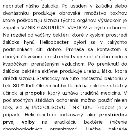
nepriateľ nášho žalúdka. Po usadení v žalúdku alebo
dvanástniku produkuje obrovské množstvo toxínov,
ktoré poškodzujú sliznicu týchto orgánov. Výsledkom je
zápal a VZNIK GASTRITÍDY, VREDOV a iných ochorení.
Na rozdiel od väčšiny baktérií, ktoré v kyslom prostredí
žalúdka hynú, Helicobacter pylori sa v takýchto
podmienkach cíti dobre. Prenáša sa kontaktom s
chorým človekom, prostredníctvom spoločného riadu a
kvapôčkami prenášanými vzduchom. Po preniknutí do
žalúdka baktéria aktívne produkuje ureázu, látku, ktorá
dráždi sliznicu. Štatisticky má túto nešťastnú baktériu v
tele 80 % ľudí. Okrem antibiotík má na baktérie efektný
propolis
účinok aj
, ktorý uznáva tradičná medicína. V
počiatočných štádiách ochorenia možno použiť nielen
lieky, ale aj PROPOLISOVÚ TINKTÚRU. Propolis je v
prostriedok
prípade Helicobactera indikovaný ako
prvej voľby
na eradikáciu baktérie (ničenie
choroboplodných organizmov). Liečba baktérie