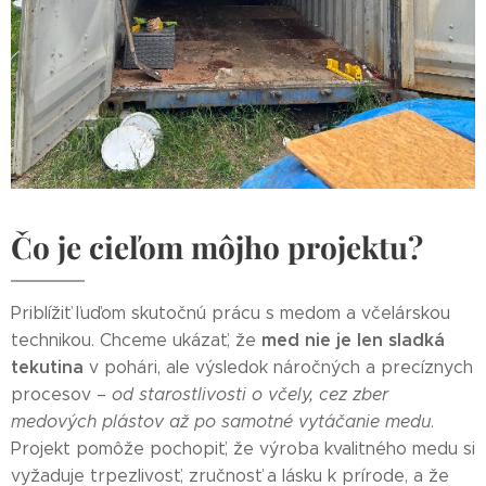
Čo je cieľom môjho projektu?
Priblížiť ľuďom skutočnú prácu s medom a včelárskou
med nie je len sladká
technikou. Chceme ukázať, že
tekutina
v pohári, ale výsledok náročných a precíznych
procesov –
od starostlivosti o včely, cez zber
medových plástov až po samotné vytáčanie medu
.
Projekt pomôže pochopiť, že výroba kvalitného medu si
vyžaduje trpezlivosť, zručnosť a lásku k prírode, a že